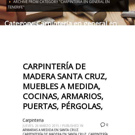
ARCHIVE FROM CATEGORY "CARPINTERÍA EN GENERAL EN
TENERIFE"
Category: Carpintería en general en
Tenerife
CARPINTERÍA DE
MADERA SANTA CRUZ,
MUEBLES A MEDIDA,
COCINAS, ARMARIOS,
PUERTAS, PÉRGOLAS,
Carpinteria
0
JUEVES, 26 MARZO 2015
/
PUBLISHED IN
ARMARIAS A MEDIDA EN SANTA CRUZ
,
CARPENTERÍA DE MADERA EN SANTA CRUZ
,
CARPINTERÍA