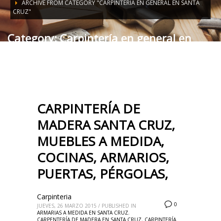
ARCHIVE FROM CATEGORY "CARPINTERÍA EN GENERAL EN SANTA
CRUZ"
Category: Carpintería en general en
Santa Cruz
CARPINTERÍA DE
MADERA SANTA CRUZ,
MUEBLES A MEDIDA,
COCINAS, ARMARIOS,
PUERTAS, PÉRGOLAS,
Carpinteria
0
JUEVES, 26 MARZO 2015
/
PUBLISHED IN
ARMARIAS A MEDIDA EN SANTA CRUZ
,
CARPENTERÍA DE MADERA EN SANTA CRUZ
,
CARPINTERÍA