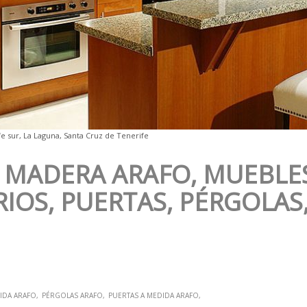
e sur, La Laguna, Santa Cruz de Tenerife
 MADERA ARAFO, MUEBLES
IOS, PUERTAS, PÉRGOLAS
IDA ARAFO
PÉRGOLAS ARAFO
PUERTAS A MEDIDA ARAFO