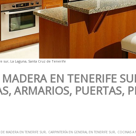
e sur, La Laguna, Santa Cruz de Tenerife
 MADERA EN TENERIFE SU
S, ARMARIOS, PUERTAS, 
 DE MADERA EN TENERIFE SUR
CARPINTERÍA EN GENERAL EN TENERIFE SUR
COCINAS A 