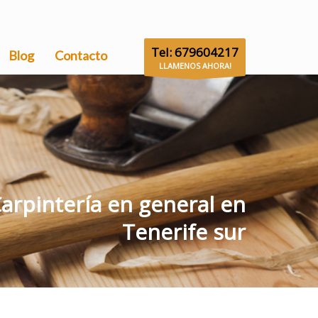
Tel: 679604217
Blog
Contacto
LLAMENOS AHORA!
Carpintería en general en
Tenerife sur