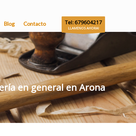
Tel: 679604217
Blog
Contacto
LLAMENOS AHORA!
ería en general en Arona