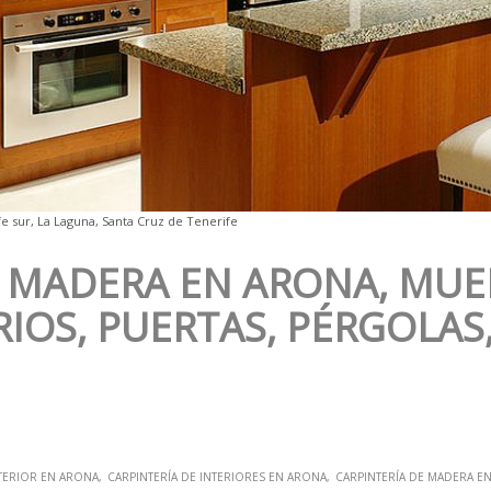
e sur, La Laguna, Santa Cruz de Tenerife
E MADERA EN ARONA, MUE
IOS, PUERTAS, PÉRGOLAS
XTERIOR EN ARONA
CARPINTERÍA DE INTERIORES EN ARONA
CARPINTERÍA DE MADERA E