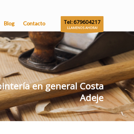
Tel: 679604217
Blog
Contacto
LLAMENOS AHORA!
pintería en general Costa
Adeje