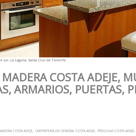
e sur, La Laguna, Santa Cruz de Tenerife
 MADERA COSTA ADEJE, M
S, ARMARIOS, PUERTAS, 
 MADERA COSTA ADEJE
CARPINTERÍA EN GENERAL COSTA ADEJE
PÉRGOLAS COSTA ADEJE