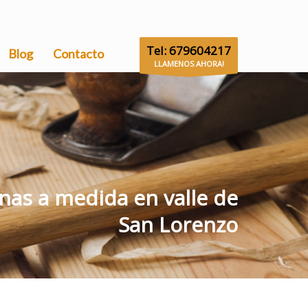
Tel: 679604217
Blog
Contacto
LLAMENOS AHORA!
nas a medida en valle de
San Lorenzo