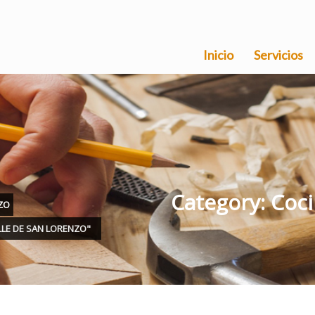
Inicio
Servicios
Category: Coci
ZO
LLE DE SAN LORENZO"