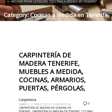
ARCHIVE FROM CATEGORY "COCINAS A MEDIDA EN TENERIFE"
Category: Cocinas a medida en Tenerife
CARPINTERÍA DE
MADERA TENERIFE,
MUEBLES A MEDIDA,
COCINAS, ARMARIOS,
PUERTAS, PÉRGOLAS,
Carpinteria
0
SÁBADO, 21 MARZO 2015
/
PUBLISHED IN
CARPINTERÍA DE MADERA EN GENERAL EN
TENERIFE
,
CARPINTERÍA DE MADERA EN TENERIFE
,
COCINAS