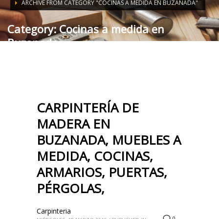
ARCHIVE FROM CATEGORY "COCINAS A MEDIDA EN BUZANADA"
Category: Cocinas a medida en
Buzanada
CARPINTERÍA DE
MADERA EN
BUZANADA, MUEBLES A
MEDIDA, COCINAS,
ARMARIOS, PUERTAS,
PÉRGOLAS,
Carpinteria
0