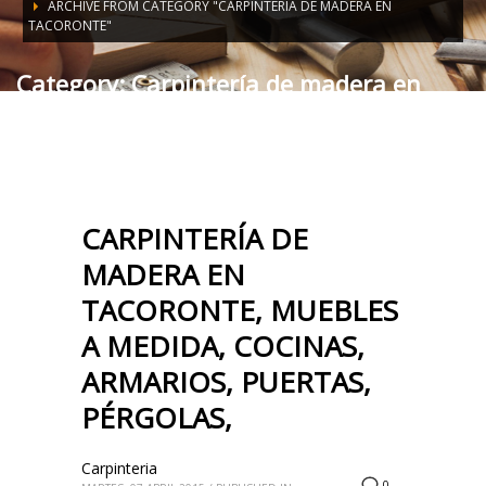
ARCHIVE FROM CATEGORY "CARPINTERÍA DE MADERA EN
TACORONTE"
Category: Carpintería de madera en
Tacoronte
CARPINTERÍA DE
MADERA EN
TACORONTE, MUEBLES
A MEDIDA, COCINAS,
ARMARIOS, PUERTAS,
PÉRGOLAS,
Carpinteria
0