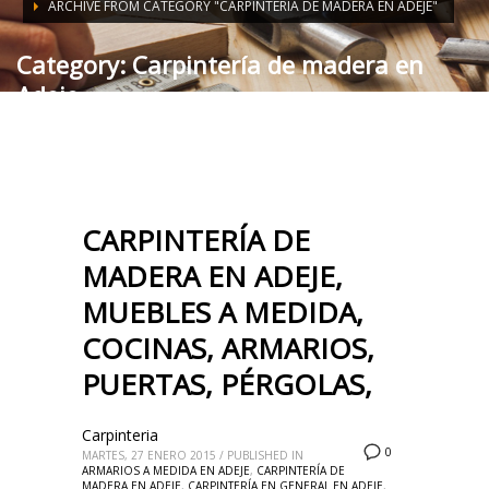
ARCHIVE FROM CATEGORY "CARPINTERÍA DE MADERA EN ADEJE"
Category: Carpintería de madera en
Adeje
CARPINTERÍA DE
MADERA EN ADEJE,
MUEBLES A MEDIDA,
COCINAS, ARMARIOS,
PUERTAS, PÉRGOLAS,
Carpinteria
0
MARTES, 27 ENERO 2015
/
PUBLISHED IN
ARMARIOS A MEDIDA EN ADEJE
,
CARPINTERÍA DE
MADERA EN ADEJE
,
CARPINTERÍA EN GENERAL EN ADEJE
,