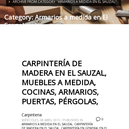
ARCHIVE FROM CATEGORY "ARMARIOS A MEDIDA EN EL SAUZAL"
Category: Armarios a medida en El
Sauzal
CARPINTERÍA DE
MADERA EN EL SAUZAL,
MUEBLES A MEDIDA,
COCINAS, ARMARIOS,
PUERTAS, PÉRGOLAS,
Carpinteria
0
MIÉRCOLES, 08 ABRIL 2015
/
PUBLISHED IN
ARMARIOS A MEDIDA EN EL SAUZAL
,
CARPINTERÍA
DE MADERA EN EL SAUZAL
,
CARPINTERÍA EN GENERAL EN EL